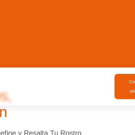
Servicios
Indicaciones
Cot
s,
Wh
en
efine y Resalta Tu Rostro