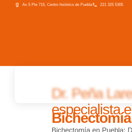
Av 5 Pte 715, Centro histórico de Puebla
221 325 5305
Inicio
Sobre mi
Dr. Peña Lare
especialista 
Bichectomía
Bichectomía en Puebla: D